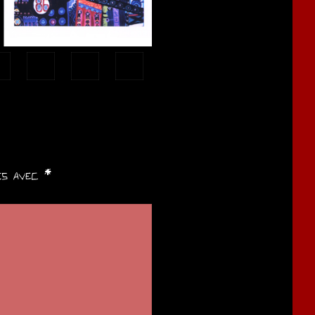
ués avec
*