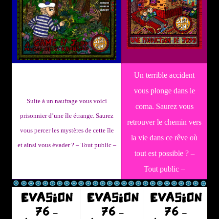
Un terrible accident
vous plonge dans le
Suite à un naufrage vous voici
coma. Saurez vous
prisonnier d’une île étrange. Saurez
retrouver le chemin vers
vous percer les mystères de cette île
la vie dans ce rêve où
et ainsi vous évader ?
– Tout public –
tout est possible ? –
Tout public –
EVASION
EVASION
EVASION
76 –
76 –
76 –