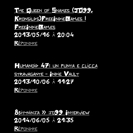
The Queen of Snakes (JO99,
Kronsilds)FreeIndieGam.es |
FreeIndieGam.es
2013/05/16 à 20:04
Répondre
Humanoid 47: un punta e clicca
stravagante - Indie Vault
2013/10/06 à 11:27
Répondre
8bit-ninja » jo99 Interview
2014/06/05 à 21:35
Répondre