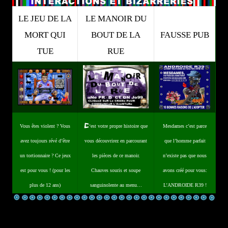
LE JEU DE LA
LE MANOIR DU
MORT QUI
BOUT DE LA
FAUSSE PUB
TUE
RUE
C
Vous êtes violent ? Vous
‘est votre propre histoire que
Mesdames c’est parce
avez toujours révé d’être
vous découvrirez en parcourant
que l’homme parfait
un tortionnaire ? Ce jeux
les pièces de ce manoir.
n’existe pas que nous
est pour vous ! (pour les
Chauves souris et soupe
avons créé pour vous:
plus de 12 ans)
sanguinolente au menu…
L’ANDROIDE R39 !
(41 commentaires)