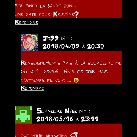
peaufiner la bande son…
une date pour Kristine?
Répondre
Jo99
dit :
2018/04/09 à 20:30
Renseignements pris à la source, il me
dit qu’il devrait finir ce soir mais
j’attends de voir …
Répondre
Schnecke Nfee
dit :
2018/05/16 à 23:11
i love your artwork <3