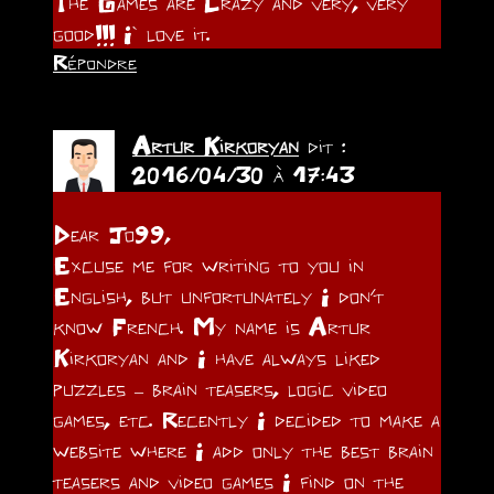
The Games are Crazy and very, very
good!!! I` love it.
Répondre
Artur Kirkoryan
dit :
2016/04/30 à 17:43
Dear Jo99,
Excuse me for writing to you in
English, but unfortunately I don’t
know French. My name is Artur
Kirkoryan and I have always liked
puzzles – brain teasers, logic video
games, etc. Recently I decided to make a
website where I add only the best brain
teasers and video games I find on the