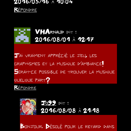
2016/05/16 à 10:04
Répondre
VHArnaud
dit :
2016/08/01 à 12:17
J’ai vraiment apprécié le jeu, les
graphismes et la musique d’ambiance!
Serait-ce possible de trouver la musique
quelque part?
Répondre
Jo99
dit :
2016/08/08 à 21:18
Bonjour. Désolé pour le retard dans