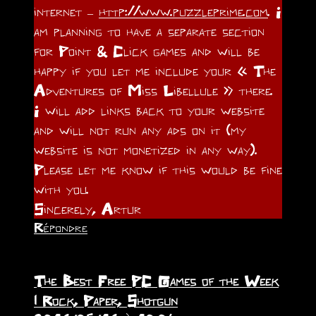
internet –
http://www.puzzleprime.com
. I
am planning to have a separate section
for Point & Click games and will be
happy if you let me include your « The
Adventures of Miss Libellule » there.
I will add links back to your website
and will not run any ads on it (my
website is not monetized in any way).
Please let me know if this would be fine
with you.
Sincerely, Artur
Répondre
The Best Free PC Games of the Week
| Rock, Paper, Shotgun