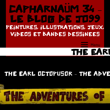
Aller
CAPHARNAÜM 34 –
au
LE BLOG DE JO99
contenu
PEINTURES, ILLUSTRATIONS, JEUX,
VIDEOS ET BANDES DESSINEES
Menu
THE EAR
THE EARL OCTOPUSOR – THE ADVE