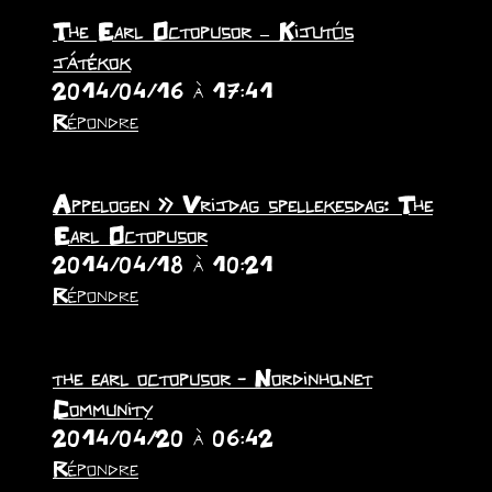
The Earl Octopusor – Kijutós
játékok
2014/04/16 à 17:41
Répondre
Appelogen » Vrijdag spellekesdag: The
Earl Octopusor
2014/04/18 à 10:21
Répondre
the earl octopusor - Nordinho.net
Community
2014/04/20 à 06:42
Répondre