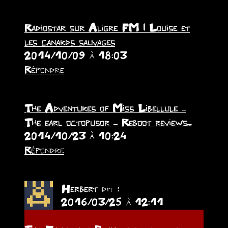
Radiostar sur Aligre FM | Louise et
les canards sauvages
2014/10/09 à 18:03
Répondre
The Adventures of Miss Libellule –
The earl octopusor – Reboot reviews...
2014/10/23 à 10:24
Répondre
Herbert
dit :
2016/03/25 à 12:11