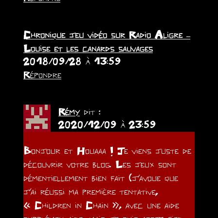
Chronique jeu vidéo sur Radio Aligre –
Louise et les canards sauvages
2018/09/28 à 13:59
Répondre
Rémy
dit :
2020/12/09 à 23:59
Bonjour et Houaaa ! Je viens juste de
découvrir votre blog. Les jeux sont
démentiellement bien fait (j’avoue que
j’ai réussi ma première tentative,
« Children in Chain », avec une aide