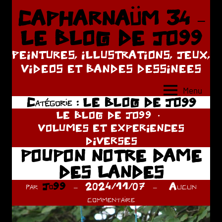
Aller
CAPHARNAÜM 34 –
au
LE BLOG DE JO99
contenu
PEINTURES, ILLUSTRATIONS, JEUX,
VIDEOS ET BANDES DESSINEES
Menu
Catégorie :
LE BLOG DE JO99
LE BLOG DE JO99
VOLUMES ET EXPERIENCES
DIVERSES
POUPON NOTRE DAME
DES LANDES
par
Jo99
2024/11/07
Aucun
commentaire