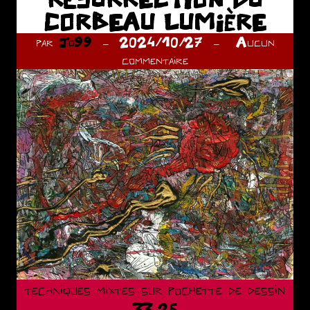
CORBEAU LUMIÈRE
par
Jo99
2024/10/27
Aucun
commentaire
techniques mixtes sur pochette de dessin
33×25