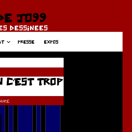
DE JO99
DES DESSINEES
AT
PRESSE
EXPOS
N C’EST TROP
ire