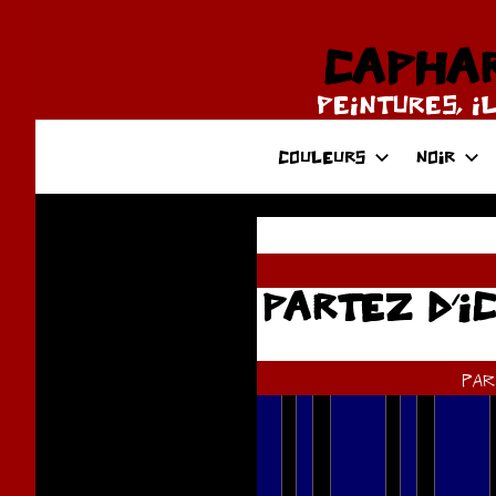
Aller
au
CAPHAR
contenu
PEINTURES, I
COULEURS
NOIR
PARTEZ D’IC
pa