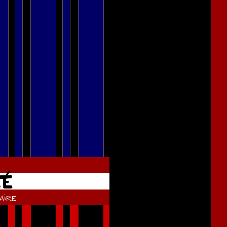
TÉ
ire