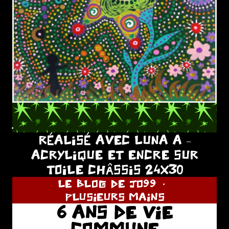
.
RÉALISÉ AVEC LUNA A –
ACRYLIQUE ET ENCRE SUR
TOILE CHÂSSIS 24X30
LE BLOG DE JO99
PLUSIEURS MAINS
6 ANS DE VIE
COMMUNE