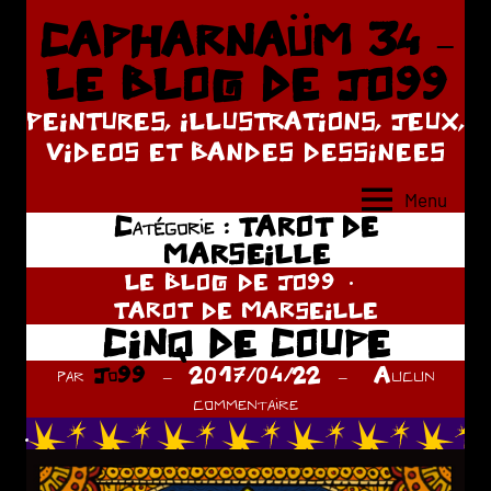
Aller
CAPHARNAÜM 34 –
au
LE BLOG DE JO99
contenu
PEINTURES, ILLUSTRATIONS, JEUX,
VIDEOS ET BANDES DESSINEES
Menu
Catégorie :
TAROT DE
MARSEILLE
LE BLOG DE JO99
TAROT DE MARSEILLE
CINQ DE COUPE
par
Jo99
2017/04/22
Aucun
commentaire
.