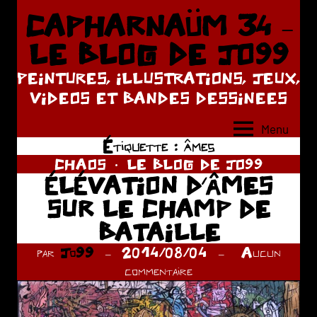
Aller
CAPHARNAÜM 34 –
au
LE BLOG DE JO99
contenu
PEINTURES, ILLUSTRATIONS, JEUX,
VIDEOS ET BANDES DESSINEES
Menu
Étiquette :
âmes
CHAOS
LE BLOG DE JO99
ÉLÉVATION D’ÂMES
SUR LE CHAMP DE
BATAILLE
par
Jo99
2014/08/04
Aucun
commentaire