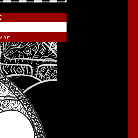
C
ire