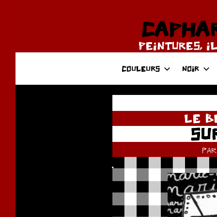
Aller
au
CAPHAR
contenu
PEINTURES, I
COULEURS
NOIR
LE B
SU
pa
.