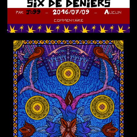
SIX DE DENIERS
par
Jo99
2016/07/09
Aucun
commentaire
.