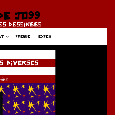
DE JO99
DES DESSINEES
AT
PRESSE
EXPOS
S DIVERSES
ire