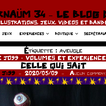
NAÜM 34 – LE BLOG 
LLUSTRATIONS, JEUX, VIDEOS ET BAN
JEUX
EXPERIENCES
BOUTIQUE
SECRÉTARI
Étiquette :
aveugle
E JO99
VOLUMES ET EXPERIENCE
CELLE QUI SAIT
r
Jo99
2020/05/09
Aucun commenta
.