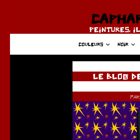
Aller
au
CAPHAR
contenu
PEINTURES, I
COULEURS
NOIR
LE BLOG D
pa