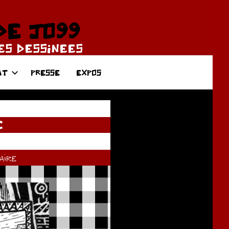
DE JO99
DES DESSINEES
AT
PRESSE
EXPOS
C
ire