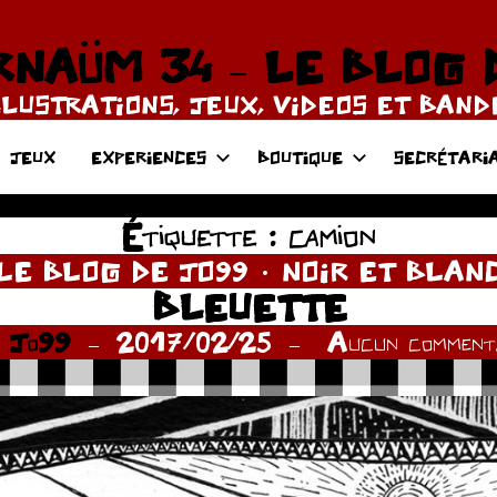
NAÜM 34 – LE BLOG 
LLUSTRATIONS, JEUX, VIDEOS ET BAN
JEUX
EXPERIENCES
BOUTIQUE
SECRÉTARI
Étiquette :
camion
LE BLOG DE JO99
NOIR ET BLAN
BLEUETTE
r
Jo99
2017/02/25
Aucun commenta