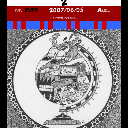
2
par
Jo99
2007/06/05
Aucun
commentaire