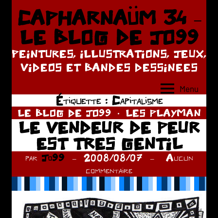
Aller
CAPHARNAÜM 34 –
au
LE BLOG DE JO99
contenu
PEINTURES, ILLUSTRATIONS, JEUX,
VIDEOS ET BANDES DESSINEES
Menu
Étiquette :
Capitalisme
LE BLOG DE JO99
LES PLAYMAN
LE VENDEUR DE PEUR
EST TRES GENTIL
par
Jo99
2008/08/07
Aucun
commentaire