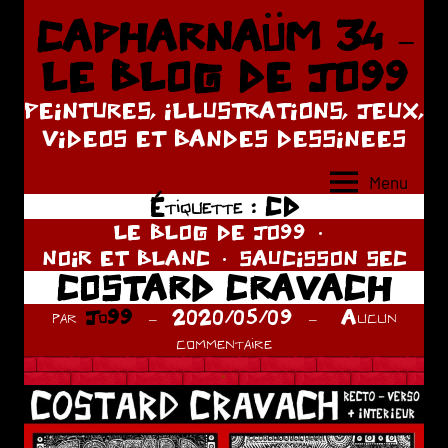
Aller
CAPHARNAÜM 34 –
au
LE BLOG DE JO99
contenu
PEINTURES, ILLUSTRATIONS, JEUX,
VIDEOS ET BANDES DESSINEES
Menu
Étiquette :
CD
LE BLOG DE JO99
NOIR ET BLANC
SAUCISSON SEC
COSTARD CRAVACH
par
Jo99
2020/05/09
Aucun
commentaire
.