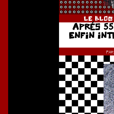
LE BLOG
APRÉS 55
ENFIN INT
pa