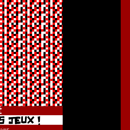
É
S JEUX !
ire