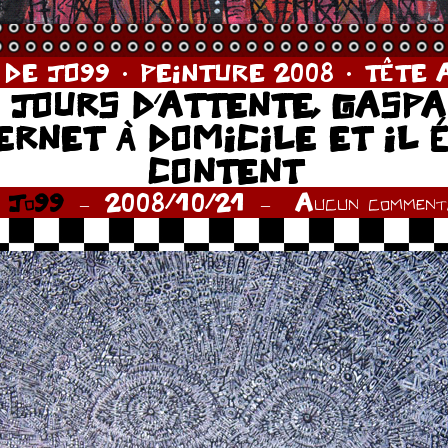
 DE JO99
PEINTURE 2008
TÊTE 
 JOURS D’ATTENTE, GASP
ERNET À DOMICILE ET IL 
CONTENT
r
Jo99
2008/10/21
Aucun commenta