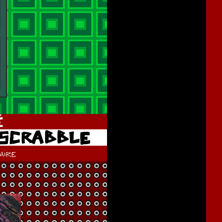
É
 SCRABBLE
ire