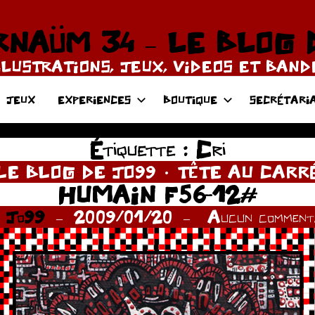
NAÜM 34 – LE BLOG 
LLUSTRATIONS, JEUX, VIDEOS ET BAN
JEUX
EXPERIENCES
BOUTIQUE
SECRÉTARI
Étiquette :
Cri
LE BLOG DE JO99
TÊTE AU CARR
HUMAIN F56-12#
r
Jo99
2009/01/20
Aucun commenta