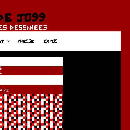
DE JO99
DES DESSINEES
AT
PRESSE
EXPOS
É
ire