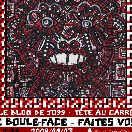
LE BLOG DE JO99
TÊTE AU CARR
 BOULE-FACE – FAITES VO
r
Jo99
2008/11/13
Aucun commenta