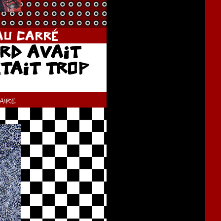
AU CARRÉ
ARD AVAIT
ÉTAIT TROP
ire