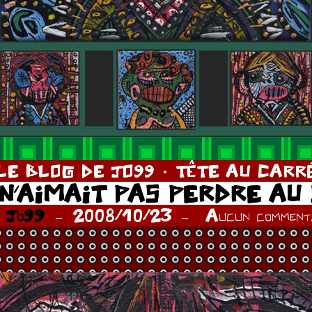
LE BLOG DE JO99
TÊTE AU CARR
 N’AIMAIT PAS PERDRE AU
r
Jo99
2008/10/23
Aucun commenta