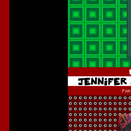
JENNIFER
pa