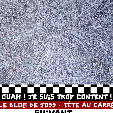
OUAH ! JE SUIS TROP CONTENT !
LE BLOG DE JO99
TÊTE AU CARR