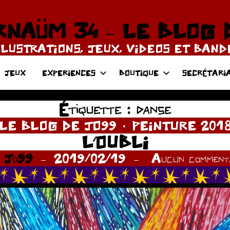
NAÜM 34 – LE BLOG 
LLUSTRATIONS, JEUX, VIDEOS ET BAN
JEUX
EXPERIENCES
BOUTIQUE
SECRÉTARI
Étiquette :
danse
LE BLOG DE JO99
PEINTURE 201
L’OUBLI
r
Jo99
2019/02/19
Aucun commenta