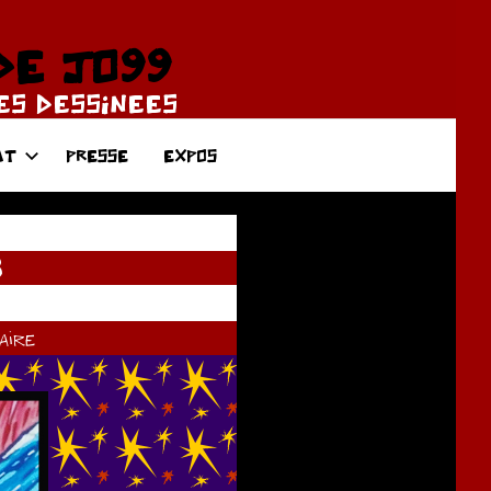
DE JO99
DES DESSINEES
AT
PRESSE
EXPOS
8
ire