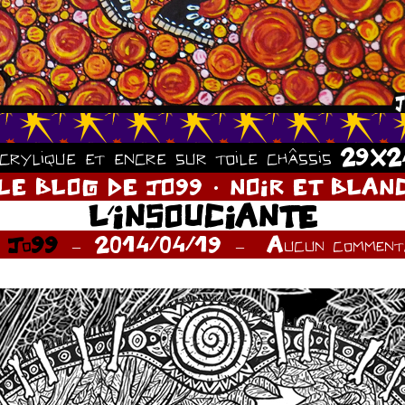
crylique et encre sur toile châssis 29X
LE BLOG DE JO99
NOIR ET BLAN
L’INSOUCIANTE
r
Jo99
2014/04/19
Aucun commenta
.