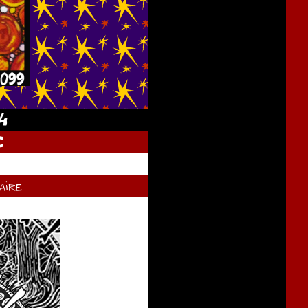
24
C
ire