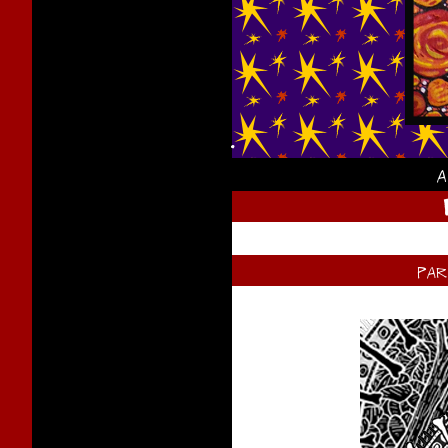
.
a
pa