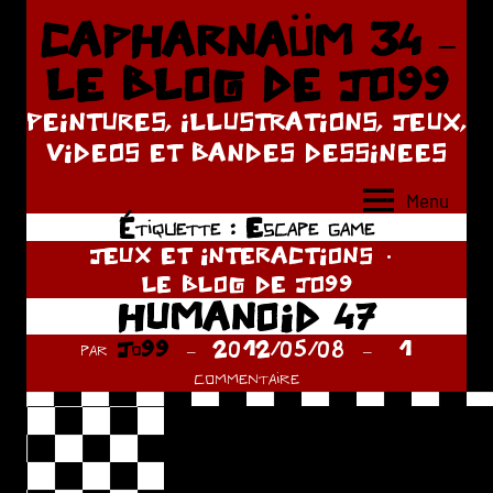
Aller
CAPHARNAÜM 34 –
au
LE BLOG DE JO99
contenu
PEINTURES, ILLUSTRATIONS, JEUX,
VIDEOS ET BANDES DESSINEES
Menu
Étiquette :
Escape game
JEUX ET INTERACTIONS
LE BLOG DE JO99
HUMANOID 47
par
Jo99
2012/05/08
1
commentaire