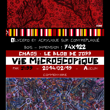
>.
Glycero et acrylique sur contreplaqué
bois – dimension : 74X122
CHAOS
LE BLOG DE JO99
VIE MICROSCOPIQUE
par
Jo99
2014/02/19
Aucun
commentaire