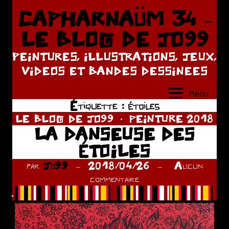
Aller
CAPHARNAÜM 34 –
au
LE BLOG DE JO99
contenu
PEINTURES, ILLUSTRATIONS, JEUX,
VIDEOS ET BANDES DESSINEES
Menu
Étiquette :
étoiles
LE BLOG DE JO99
PEINTURE 2018
LA DANSEUSE DES
ÉTOILES
par
Jo99
2018/04/26
Aucun
commentaire
.