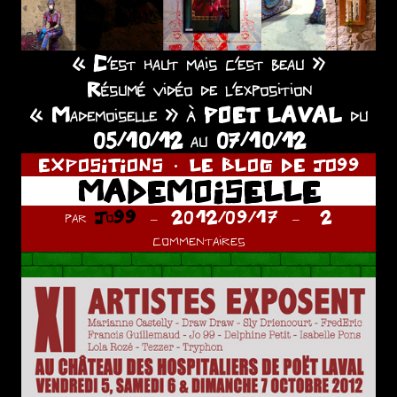
« C’est haut mais c’est beau »
Résumé vidéo de l’exposition
« Mademoiselle » à POET LAVAL du
05/10/12 au 07/10/12
EXPOSITIONS
LE BLOG DE JO99
MADEMOISELLE
par
Jo99
2012/09/17
2
commentaires