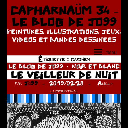
Aller
CAPHARNAÜM 34 –
au
LE BLOG DE JO99
contenu
PEINTURES, ILLUSTRATIONS, JEUX,
VIDEOS ET BANDES DESSINEES
Menu
Étiquette :
gardien
LE BLOG DE JO99
NOIR ET BLANC
LE VEILLEUR DE NUIT
par
Jo99
2019/02/28
Aucun
commentaire
.