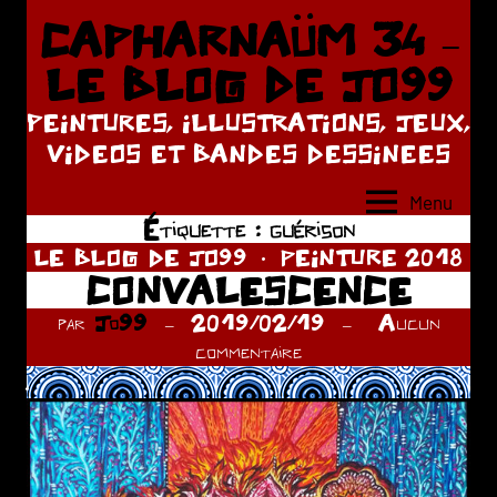
Aller
CAPHARNAÜM 34 –
au
LE BLOG DE JO99
contenu
PEINTURES, ILLUSTRATIONS, JEUX,
VIDEOS ET BANDES DESSINEES
Menu
Étiquette :
guérison
LE BLOG DE JO99
PEINTURE 2018
CONVALESCENCE
par
Jo99
2019/02/19
Aucun
commentaire
.