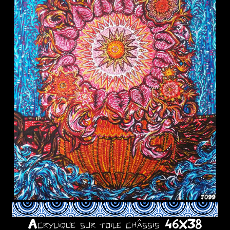
.
Acrylique sur toile châssis 46X38