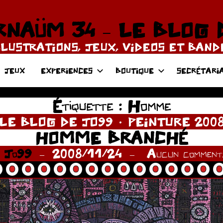
NAÜM 34 – LE BLOG 
LLUSTRATIONS, JEUX, VIDEOS ET BAN
JEUX
EXPERIENCES
BOUTIQUE
SECRÉTARI
Étiquette :
Homme
LE BLOG DE JO99
PEINTURE 200
HOMME BRANCHÉ
r
Jo99
2008/11/24
Aucun commenta