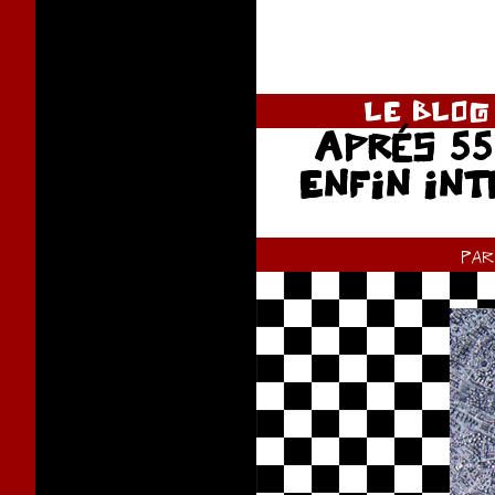
LE BLOG
APRÉS 55
ENFIN INT
pa