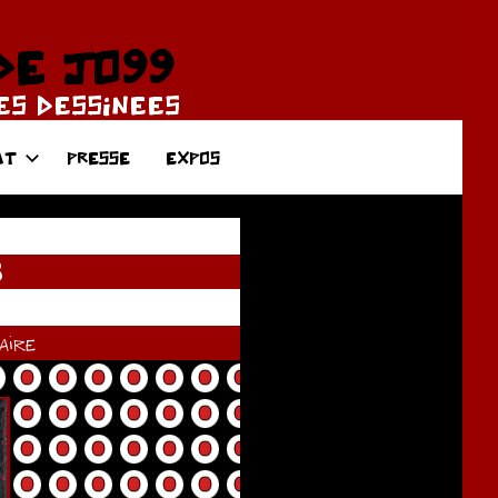
DE JO99
DES DESSINEES
AT
PRESSE
EXPOS
8
ire