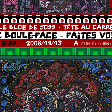
LE BLOG DE JO99
TÊTE AU CARR
 BOULE-FACE – FAITES VO
r
Jo99
2008/11/13
Aucun commenta