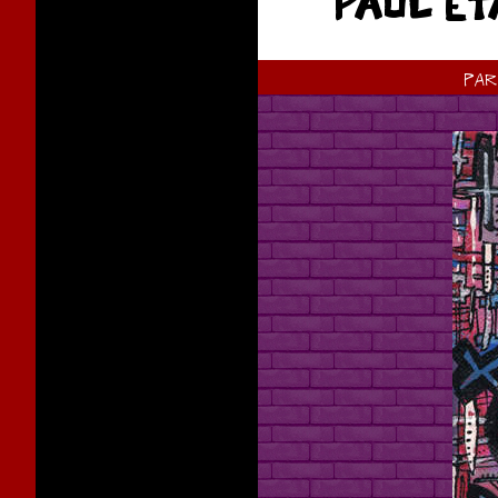
PAUL ÉT
pa