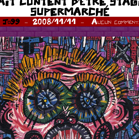
AIT CONTENT D’ÊTRE STAG
SUPERMARCHÉ
r
Jo99
2008/11/11
Aucun commenta