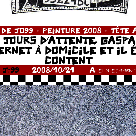
 DE JO99
PEINTURE 2008
TÊTE 
 JOURS D’ATTENTE, GASP
ERNET À DOMICILE ET IL 
CONTENT
r
Jo99
2008/10/21
Aucun commenta