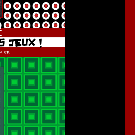
É
S JEUX !
ire