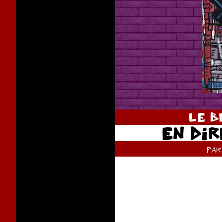
LE B
EN DI
pa