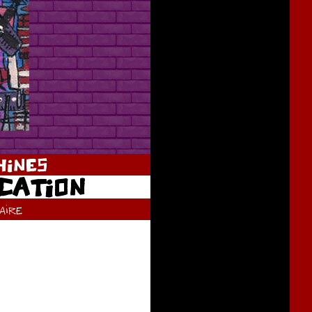
INES
CATION
ire