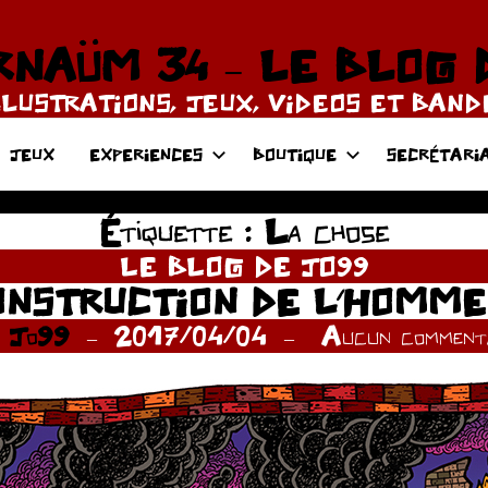
NAÜM 34 – LE BLOG 
LLUSTRATIONS, JEUX, VIDEOS ET BAN
JEUX
EXPERIENCES
BOUTIQUE
SECRÉTARI
Étiquette :
La chose
LE BLOG DE JO99
ONSTRUCTION DE L’HOMME 
r
Jo99
2017/04/04
Aucun commenta