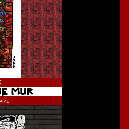
C
ME MUR
ire