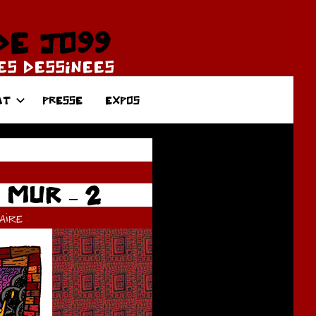
DE JO99
DES DESSINEES
AT
PRESSE
EXPOS
MUR – 2
ire