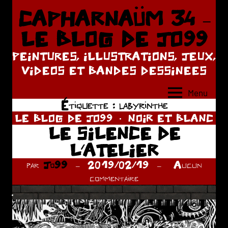
Aller
CAPHARNAÜM 34 –
au
LE BLOG DE JO99
contenu
PEINTURES, ILLUSTRATIONS, JEUX,
VIDEOS ET BANDES DESSINEES
Menu
Étiquette :
labyrinthe
LE BLOG DE JO99
NOIR ET BLANC
LE SILENCE DE
L’ATELIER
par
Jo99
2019/02/19
Aucun
commentaire
.