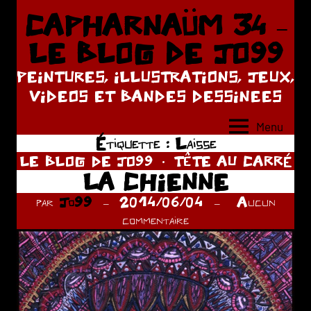
Aller
CAPHARNAÜM 34 –
au
LE BLOG DE JO99
contenu
PEINTURES, ILLUSTRATIONS, JEUX,
VIDEOS ET BANDES DESSINEES
Menu
Étiquette :
Laisse
LE BLOG DE JO99
TÊTE AU CARRÉ
LA CHIENNE
par
Jo99
2014/06/04
Aucun
commentaire