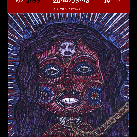
par
Jo99
2014/05/18
Aucun
commentaire