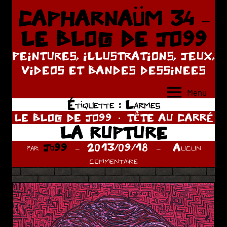
Aller
CAPHARNAÜM 34 –
au
LE BLOG DE JO99
contenu
PEINTURES, ILLUSTRATIONS, JEUX,
VIDEOS ET BANDES DESSINEES
Menu
Étiquette :
Larmes
LE BLOG DE JO99
TÊTE AU CARRÉ
LA RUPTURE
par
Jo99
2013/09/18
Aucun
commentaire