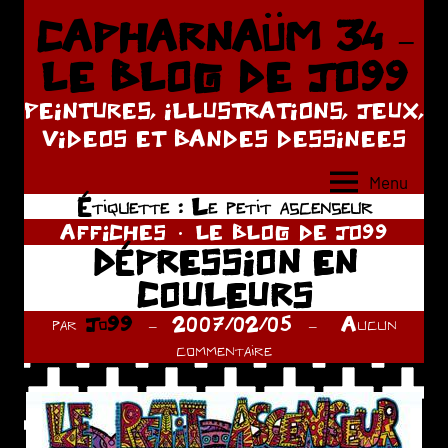
Aller
CAPHARNAÜM 34 –
au
LE BLOG DE JO99
contenu
PEINTURES, ILLUSTRATIONS, JEUX,
VIDEOS ET BANDES DESSINEES
Menu
Étiquette :
Le petit ascenseur
AFFICHES
LE BLOG DE JO99
DÉPRESSION EN
COULEURS
par
Jo99
2007/02/05
Aucun
commentaire