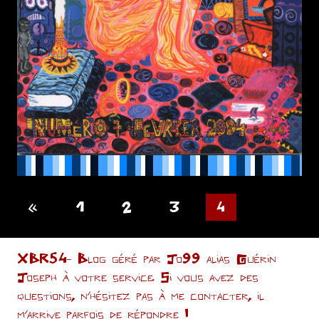
Pagination
«
Articles
1
2
3
4
précédents
des
XBR54- Blog géré par Jo99 alias Guérin
publications
Joseph à votre service. Si vous avez des
questions, n’hésitez pas à me contacter, il
m'arrive parfois de répondre !