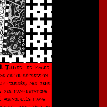
1. Toutes les images
 de cette répression
eux poussés, des gens
, des manifestations
 agenouillés mains
ictimes innocentes de