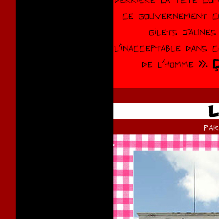
ce gouvernement co
gilets jaunes
l’inacceptable dans 
de l’homme ». Ç
L
pa
.