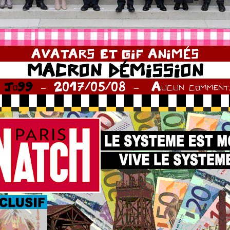
AVATARS ET GIF ANIMÉS
MACRON DÉMISSION
r
Jo99
2017/05/08
Aucun commenta