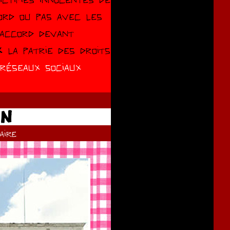
ord ou pas avec les
saccord devant
 la patrie des droits
 réseaux sociaux
ON
ire