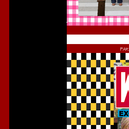
.
pa
.