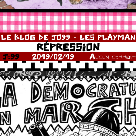
LE BLOG DE JO99
LES PLAYMAN
RÉPRESSION
r
Jo99
2019/02/19
Aucun commenta