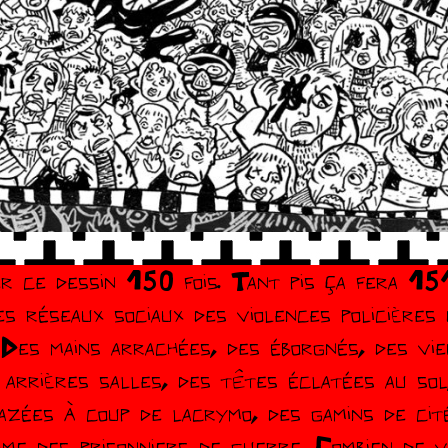
er ce dessin 150 fois. Tant pis ça fera 15
es réseaux sociaux des violences policières
 Des mains arrachées, des éborgnés, des vi
arrières salles, des têtes éclatées au sol
azées à coup de lacrymo, des gamins de cité
me des prisonniers de guerre. Combien de v