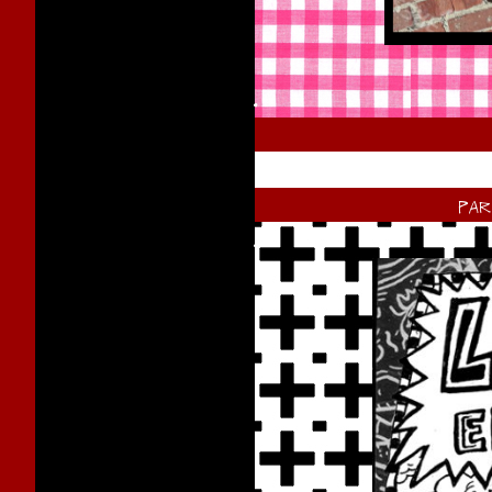
.
pa
.