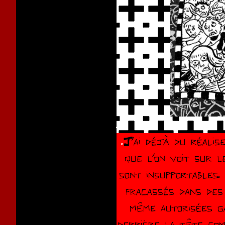
.
.
J’ai déjà du réalis
que l’on voit sur l
sont insupportables.
fracassés dans des 
même autorisées g
derrière la tête com