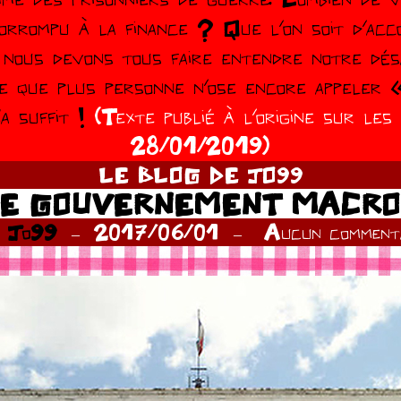
rrompu à la finance ? Que l’on soit d’acc
 nous devons tous faire entendre notre dé
ce que plus personne n’ose encore appeler «
a suffit !
(Texte publié à l’origine sur les
28/01/2019)
LE BLOG DE JO99
E GOUVERNEMENT MACR
r
Jo99
2017/06/01
Aucun commenta