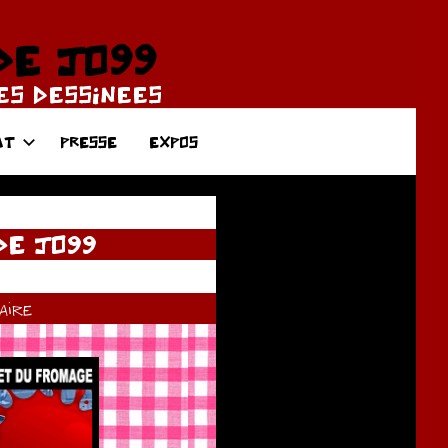
DE JO99
DES DESSINEES
AT
PRESSE
EXPOS
DE JO99
ire