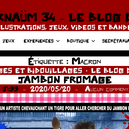
NAÜM 34 – LE BLOG 
LLUSTRATIONS, JEUX, VIDEOS ET BAN
JEUX
EXPERIENCES
BOUTIQUE
SECRÉTARI
Étiquette :
Macron
ES ET BIDOUILLAGES
LE BLOG 
JAMBON FROMAGE
r
Jo99
2020/05/20
Aucun commenta