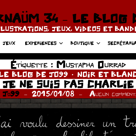
NAÜM 34 – LE BLOG 
LLUSTRATIONS, JEUX, VIDEOS ET BAN
JEUX
EXPERIENCES
BOUTIQUE
SECRÉTARI
Étiquette :
Mustapha Ourrad
LE BLOG DE JO99
NOIR ET BLAN
JE NE SUIS PAS CHARLIE
r
Jo99
2015/01/08
Aucun commenta