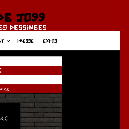
DE JO99
DES DESSINEES
AT
PRESSE
EXPOS
C
ire