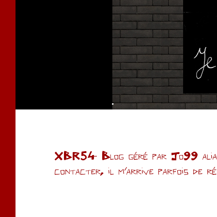
.
XBR54- Blog géré par Jo99 alias 
contacter, il m'arrive parfois de r