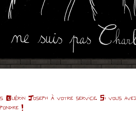
Guérin Joseph à votre service. Si vous avez 
épondre !