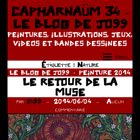
Aller
CAPHARNAÜM 34 –
au
LE BLOG DE JO99
contenu
PEINTURES, ILLUSTRATIONS, JEUX,
VIDEOS ET BANDES DESSINEES
Menu
Étiquette :
Nature
LE BLOG DE JO99
PEINTURE 2014
LE RETOUR DE LA
MUSE
par
Jo99
2014/06/04
Aucun
commentaire