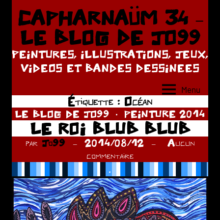
Aller
CAPHARNAÜM 34 –
au
LE BLOG DE JO99
contenu
PEINTURES, ILLUSTRATIONS, JEUX,
VIDEOS ET BANDES DESSINEES
Menu
Étiquette :
Océan
LE BLOG DE JO99
PEINTURE 2014
LE ROI BLUB BLUB
par
Jo99
2014/08/12
Aucun
commentaire
.