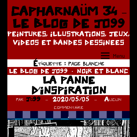
Aller
CAPHARNAÜM 34 –
au
LE BLOG DE JO99
contenu
PEINTURES, ILLUSTRATIONS, JEUX,
VIDEOS ET BANDES DESSINEES
Menu
Étiquette :
page blanche
LE BLOG DE JO99
NOIR ET BLANC
LA PANNE
D’INSPIRATION
par
Jo99
2020/05/05
Aucun
commentaire
.