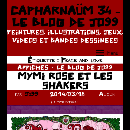
Aller
CAPHARNAÜM 34 –
au
LE BLOG DE JO99
contenu
PEINTURES, ILLUSTRATIONS, JEUX,
VIDEOS ET BANDES DESSINEES
Menu
Étiquette :
Peace and love
AFFICHES
LE BLOG DE JO99
MYMI ROSE ET LES
SHAKERS
par
Jo99
2014/03/18
Aucun
commentaire