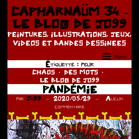
Aller
CAPHARNAÜM 34 –
au
LE BLOG DE JO99
contenu
PEINTURES, ILLUSTRATIONS, JEUX,
VIDEOS ET BANDES DESSINEES
Menu
Étiquette :
peur
CHAOS
DES MOTS
LE BLOG DE JO99
PANDÉMIE
par
Jo99
2020/05/29
Aucun
commentaire
.