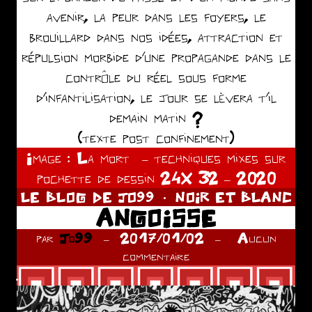
avenir, la peur dans les foyers, le
brouillard dans nos idées, attraction et
répulsion morbide d’une propagande dans le
contrôle du réel sous forme
d’infantilisation, le jour se lèvera t’il
demain matin ?
(texte post confinement)
Image : La mort – techniques mixes sur
pochette de dessin 24X 32 – 2020
LE BLOG DE JO99
NOIR ET BLANC
ANGOISSE
par
Jo99
2017/01/02
Aucun
commentaire
.