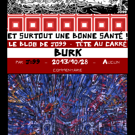
.
ET SURTOUT UNE BONNE SANTÉ !
LE BLOG DE JO99
TÊTE AU CARRÉ
BURK
par
Jo99
2013/10/28
Aucun
commentaire