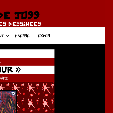
DE JO99
DES DESSINEES
AT
PRESSE
EXPOS
8
OUR »
ire