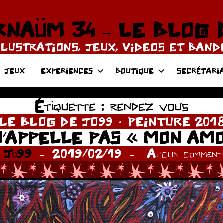
NAÜM 34 – LE BLOG 
LLUSTRATIONS, JEUX, VIDEOS ET BAN
JEUX
EXPERIENCES
BOUTIQUE
SECRÉTARI
Étiquette :
rendez vous
LE BLOG DE JO99
PEINTURE 201
’APPELLE PAS « MON AM
r
Jo99
2019/02/19
Aucun commenta