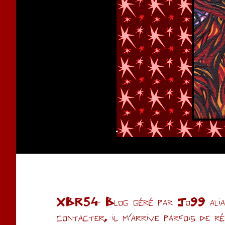
.
XBR54- Blog géré par Jo99 alias 
contacter, il m'arrive parfois de r