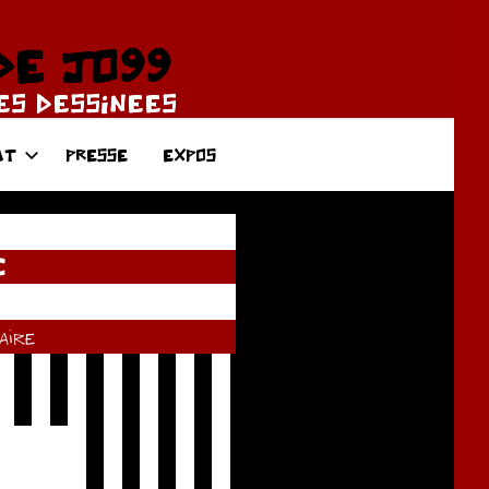
DE JO99
DES DESSINEES
AT
PRESSE
EXPOS
C
ire