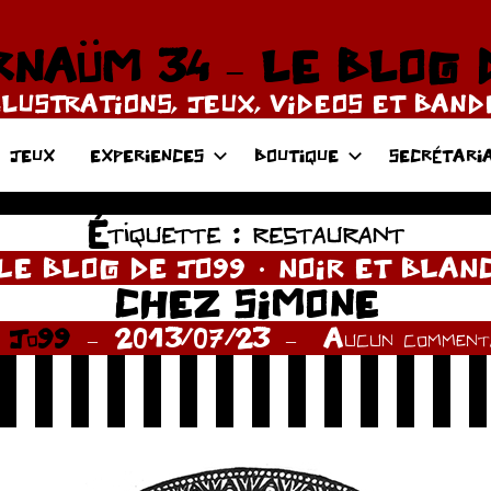
NAÜM 34 – LE BLOG 
LLUSTRATIONS, JEUX, VIDEOS ET BAN
JEUX
EXPERIENCES
BOUTIQUE
SECRÉTARI
Étiquette :
restaurant
LE BLOG DE JO99
NOIR ET BLAN
CHEZ SIMONE
r
Jo99
2013/07/23
Aucun commenta