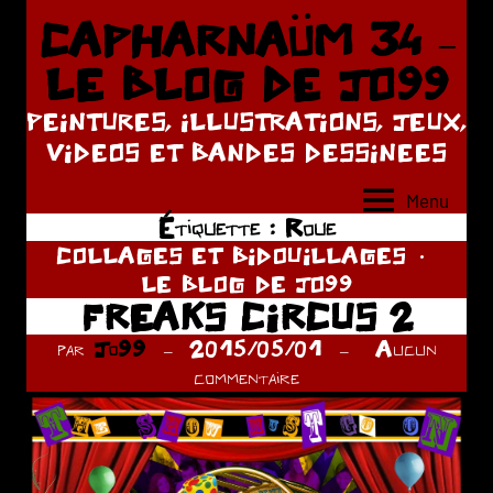
Aller
CAPHARNAÜM 34 –
au
LE BLOG DE JO99
contenu
PEINTURES, ILLUSTRATIONS, JEUX,
VIDEOS ET BANDES DESSINEES
Menu
Étiquette :
Roue
COLLAGES ET BIDOUILLAGES
LE BLOG DE JO99
FREAKS CIRCUS 2
par
Jo99
2015/05/01
Aucun
commentaire