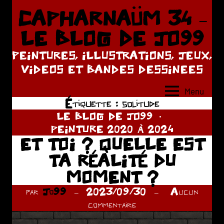
Aller
CAPHARNAÜM 34 –
au
LE BLOG DE JO99
contenu
PEINTURES, ILLUSTRATIONS, JEUX,
VIDEOS ET BANDES DESSINEES
Menu
Étiquette :
solitude
LE BLOG DE JO99
PEINTURE 2020 À 2024
ET TOI ? QUELLE EST
TA RÉALITÉ DU
MOMENT ?
par
Jo99
2023/09/30
Aucun
commentaire