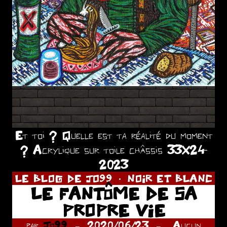
Et toi ? Quelle est ta réalité du moment
? Acrylique sur toile châssis 33X24-
2023
LE BLOG DE JO99
NOIR ET BLANC
LE FANTÔME DE SA
PROPRE VIE
par
Jo99
2020/06/23
Aucun