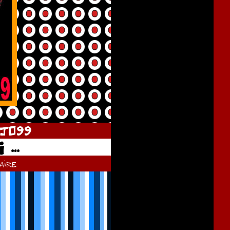
 JO99
I …
ire