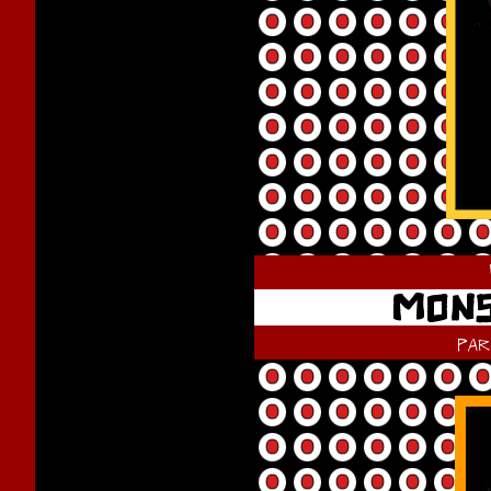
MONS
pa