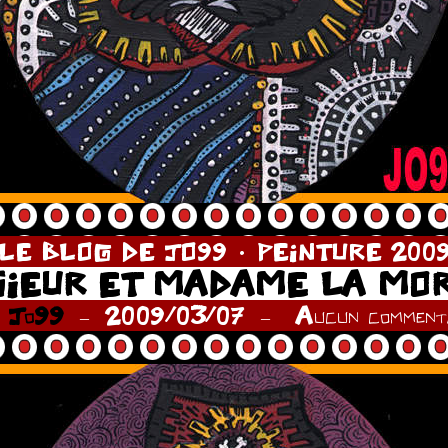
LE BLOG DE JO99
PEINTURE 200
IEUR ET MADAME LA MOR
r
Jo99
2009/03/07
Aucun commenta