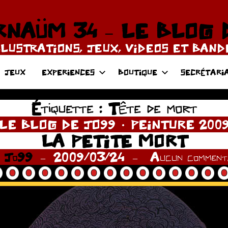
NAÜM 34 – LE BLOG 
LLUSTRATIONS, JEUX, VIDEOS ET BAN
JEUX
EXPERIENCES
BOUTIQUE
SECRÉTARI
Étiquette :
Tête de mort
LE BLOG DE JO99
PEINTURE 200
LA PETITE MORT
r
Jo99
2009/03/24
Aucun commenta