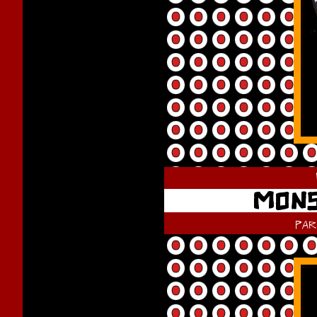
MONS
pa