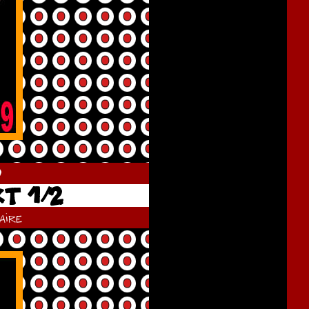
9
T 1/2
ire