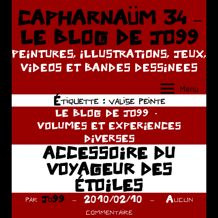
Aller
CAPHARNAÜM 34 –
au
LE BLOG DE JO99
contenu
PEINTURES, ILLUSTRATIONS, JEUX,
VIDEOS ET BANDES DESSINEES
Menu
Étiquette :
valise peinte
LE BLOG DE JO99
VOLUMES ET EXPERIENCES
DIVERSES
ACCESSOIRE DU
VOYAGEUR DES
ÉTOILES
par
Jo99
2010/02/10
Aucun
commentaire