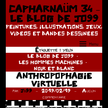
Aller
CAPHARNAÜM 34 –
au
LE BLOG DE JO99
contenu
PEINTURES, ILLUSTRATIONS, JEUX,
VIDEOS ET BANDES DESSINEES
Menu
Étiquette :
yeux
LE BLOG DE JO99
LES HOMMES MACHINES
NOIR ET BLANC
ANTHROPOPHAGIE
VIRTUELLE
par
Jo99
2019/02/19
Aucun
commentaire
.