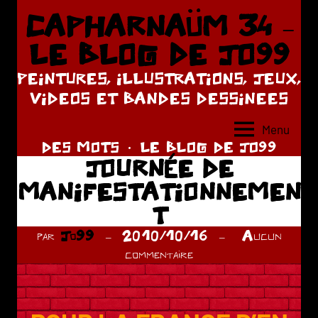
Aller
CAPHARNAÜM 34 –
au
LE BLOG DE JO99
contenu
PEINTURES, ILLUSTRATIONS, JEUX,
VIDEOS ET BANDES DESSINEES
Menu
DES MOTS
LE BLOG DE JO99
JOURNÉE DE
MANIFESTATIONNEMEN
T
par
Jo99
2010/10/16
Aucun
commentaire