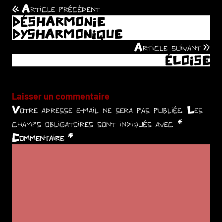
Article précédent
Navigation
DÉSHARMONIE
de
DYSHARMONIQUE
Article suivant
l’article
ÉLOISE
Laisser un commentaire
Votre adresse e-mail ne sera pas publiée.
Les
champs obligatoires sont indiqués avec
*
Commentaire
*