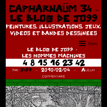
Aller
CAPHARNAÜM 34 –
au
LE BLOG DE JO99
contenu
PEINTURES, ILLUSTRATIONS, JEUX,
VIDEOS ET BANDES DESSINEES
Menu
LE BLOG DE JO99
LES HOMMES MACHINES
4 8 15 16 23 42
par
Jo99
2010/02/04
Aucun
commentaire