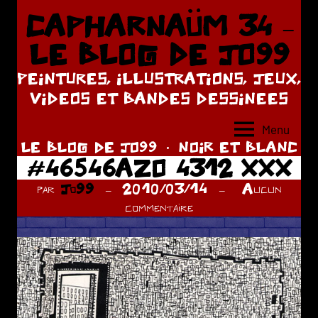
Aller
CAPHARNAÜM 34 –
au
LE BLOG DE JO99
contenu
PEINTURES, ILLUSTRATIONS, JEUX,
VIDEOS ET BANDES DESSINEES
Menu
LE BLOG DE JO99
NOIR ET BLANC
#46546AZO 4312 XXX
par
Jo99
2010/03/14
Aucun
commentaire