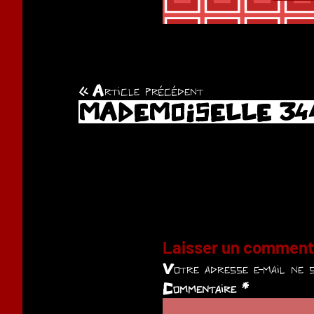
Article précédent
Navigation
MADEMOISELLE 34
de
l’article
Laisser un comment
Votre adresse e-mail ne s
Commentaire
*