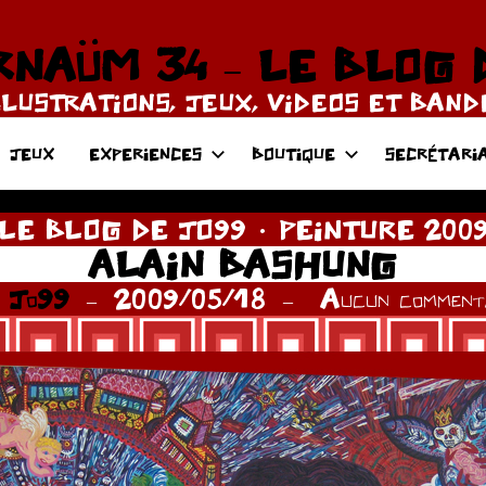
NAÜM 34 – LE BLOG 
LLUSTRATIONS, JEUX, VIDEOS ET BAN
JEUX
EXPERIENCES
BOUTIQUE
SECRÉTARI
LE BLOG DE JO99
PEINTURE 200
ALAIN BASHUNG
r
Jo99
2009/05/18
Aucun commenta