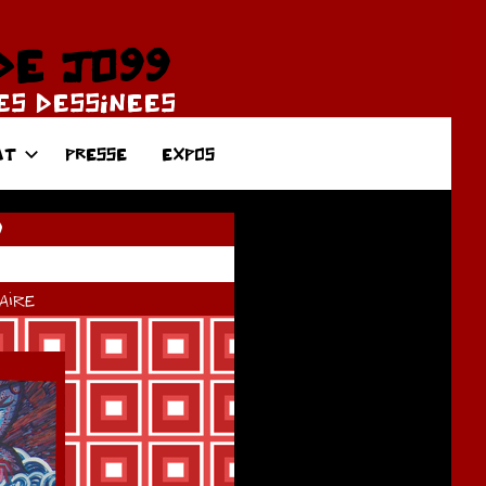
DE JO99
DES DESSINEES
AT
PRESSE
EXPOS
9
ire