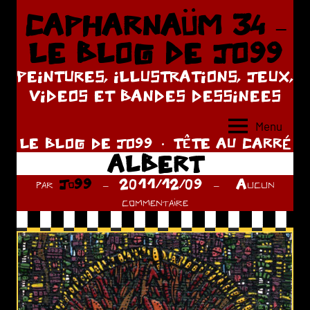
Aller
CAPHARNAÜM 34 –
au
LE BLOG DE JO99
contenu
PEINTURES, ILLUSTRATIONS, JEUX,
VIDEOS ET BANDES DESSINEES
Menu
LE BLOG DE JO99
TÊTE AU CARRÉ
ALBERT
par
Jo99
2011/12/09
Aucun
commentaire