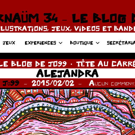
NAÜM 34 – LE BLOG 
LLUSTRATIONS, JEUX, VIDEOS ET BAN
JEUX
EXPERIENCES
BOUTIQUE
SECRÉTARI
LE BLOG DE JO99
TÊTE AU CARR
ALEJANDRA
r
Jo99
2015/02/02
Aucun commenta