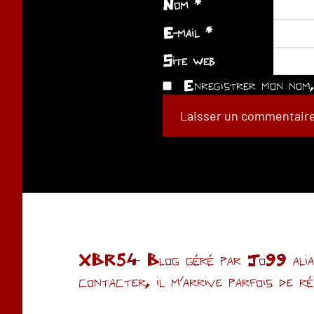
Nom
*
E-mail
*
Site web
Enregistrer mon nom, 
XBR54- Blog géré par Jo99 alias 
contacter, il m'arrive parfois de r