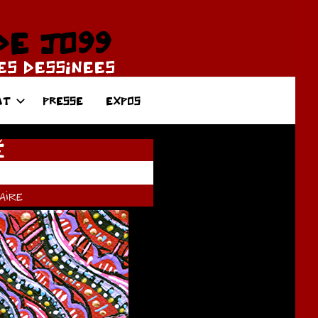
DE JO99
DES DESSINEES
AT
PRESSE
EXPOS
É
ire