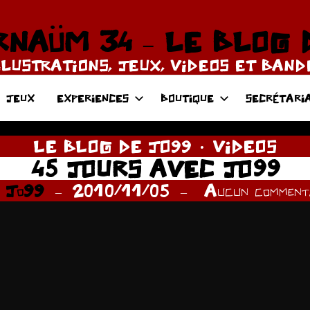
NAÜM 34 – LE BLOG 
LLUSTRATIONS, JEUX, VIDEOS ET BAN
JEUX
EXPERIENCES
BOUTIQUE
SECRÉTARI
LE BLOG DE JO99
VIDEOS
45 JOURS AVEC JO99
r
Jo99
2010/11/05
Aucun commenta