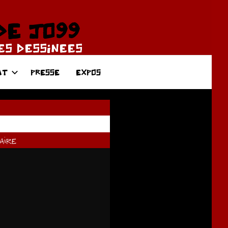
DE JO99
DES DESSINEES
AT
PRESSE
EXPOS
ire