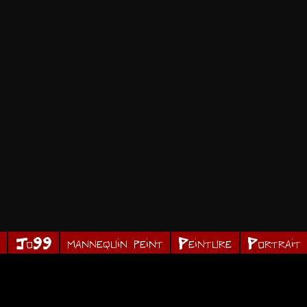
r
Jo99
mannequin peint
Peinture
Portrait