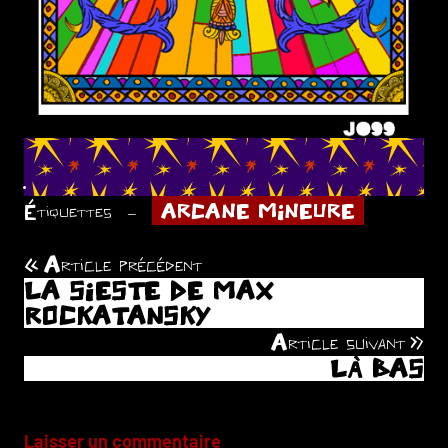
.
Étiquettes
ARCANE MINEURE
Article précédent
Navigation
LA SIESTE DE MAX
de
ROCKATANSKY
Article suivant
l’article
LÀ BAS
Laisser un commentaire