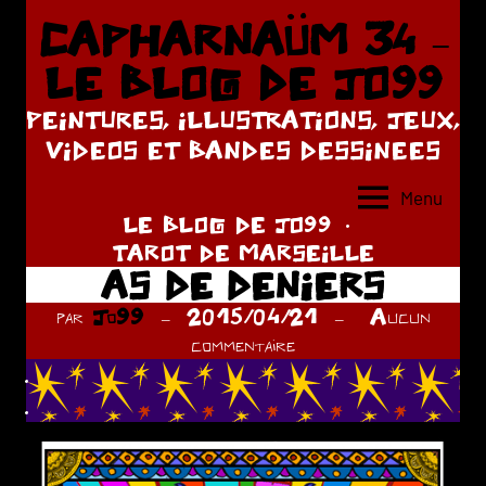
Aller
CAPHARNAÜM 34 –
au
LE BLOG DE JO99
contenu
PEINTURES, ILLUSTRATIONS, JEUX,
VIDEOS ET BANDES DESSINEES
Menu
LE BLOG DE JO99
TAROT DE MARSEILLE
AS DE DENIERS
par
Jo99
2015/04/21
Aucun
commentaire
.
.