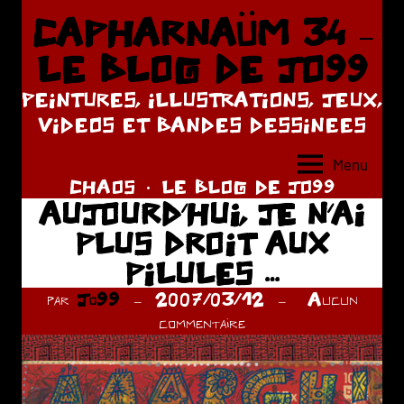
Aller
CAPHARNAÜM 34 –
au
LE BLOG DE JO99
contenu
PEINTURES, ILLUSTRATIONS, JEUX,
VIDEOS ET BANDES DESSINEES
Menu
CHAOS
LE BLOG DE JO99
AUJOURD’HUI, JE N’AI
PLUS DROIT AUX
PILULES …
par
Jo99
2007/03/12
Aucun
commentaire