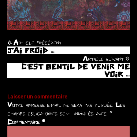
Article précédent
Navigation
J’AI FROID …
de
Article suivant
C’EST GENTIL DE VENIR ME
l’article
VOIR …
Laisser un commentaire
Votre adresse e-mail ne sera pas publiée.
Les
champs obligatoires sont indiqués avec
*
Commentaire
*